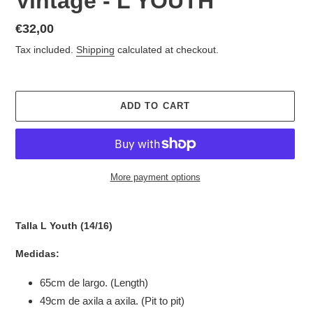
Vintage - L YOUTH
Regular
€32,00
price
Tax included.
Shipping
calculated at checkout.
ADD TO CART
More payment options
Adding
product
Talla L Youth (14/16)
to
your
Medidas:
cart
65cm de largo. (Length)
49cm de axila a axila. (Pit to pit)