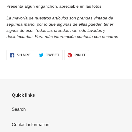
Presenta algún enganchón, apreciable en las fotos.
La mayoría de nuestros artículos son prendas vintage de
segunda mano, por lo que algunas de ellas pueden tener
signos de uso. Todas las prendas han sido
lavadas y
desinfectadas. Para más información contacta con nosotros.
SHARE
TWEET
PIN
SHARE
TWEET
PIN IT
ON
ON
ON
FACEBOOK
TWITTER
PINTEREST
Quick links
Search
Contact information