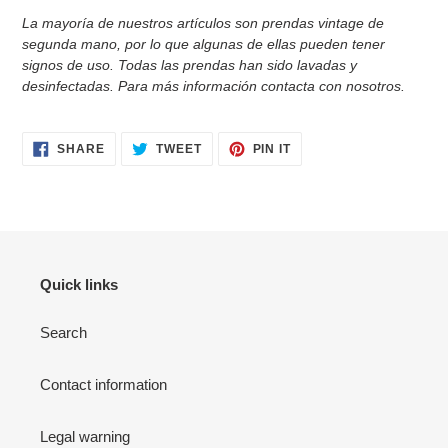
La mayoría de nuestros artículos son prendas vintage de
segunda mano, por lo que algunas de ellas pueden tener
signos de uso. Todas las prendas han sido
lavadas y
desinfectadas. Para más información contacta con nosotros.
SHARE
TWEET
PIN
SHARE
TWEET
PIN IT
ON
ON
ON
FACEBOOK
TWITTER
PINTEREST
Quick links
Search
Contact information
Legal warning