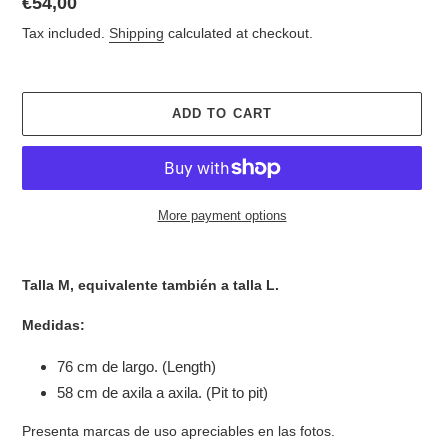
Regular
€54,00
price
Tax included.
Shipping
calculated at checkout.
ADD TO CART
More payment options
Adding
product
Talla M, equivalente también a talla L.
to
your
Medidas:
cart
76 cm de largo. (Length)
58 cm de axila a axila. (Pit to pit)
Presenta marcas de uso apreciables en las fotos.