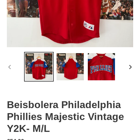
PREVIOUS
NEX
SLIDE
SLID
Beisbolera Philadelphia
Phillies Majestic Vintage
Y2K- M/L