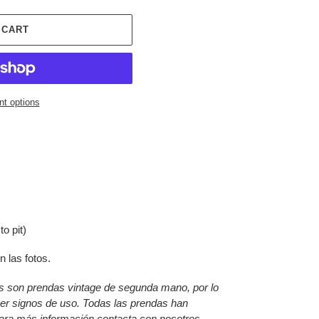
 CART
t options
to pit)
 las fotos.
os son prendas vintage de segunda mano, por lo
ner signos de uso. Todas las prendas han
ara más información contacta con nosotros.