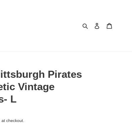
Search
Log in
Cart
ittsburgh Pirates
etic Vintage
s- L
 at checkout.