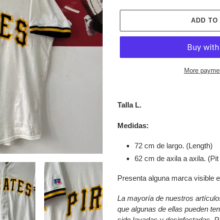
ADD TO
More paymen
Adding
product
Talla L.
to
your
Medidas:
cart
72 cm de largo. (Length)
62 cm de axila a axila. (Pit 
Presenta alguna marca visible en
La mayoría de nuestros artícul
que algunas de ellas pueden te
sido
lavadas y desinfectadas. P