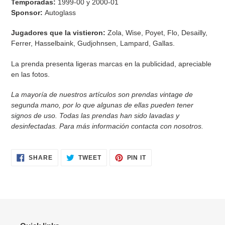
Temporadas:
1999-00 y 2000-01
Sponsor:
Autoglass
Jugadores que la vistieron:
Zola, Wise, Poyet, Flo, Desailly,
Ferrer, Hasselbaink, Gudjohnsen, Lampard, Gallas.
La prenda presenta ligeras marcas en la publicidad, apreciable
en las fotos.
La mayoría de nuestros artículos son prendas vintage de
segunda mano, por lo que algunas de ellas pueden tener
signos de uso. Todas las prendas han sido lavadas y
desinfectadas. Para más información contacta con nosotros.
SHARE
TWEET
PIN
SHARE
TWEET
PIN IT
ON
ON
ON
FACEBOOK
TWITTER
PINTEREST