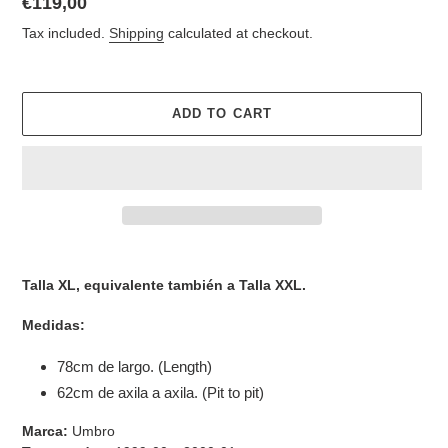
Regular
€119,00
price
Tax included.
Shipping
calculated at checkout.
ADD TO CART
Adding
product
Talla XL, equivalente también a Talla XXL.
to
your
Medidas:
cart
78cm de largo. (Length)
62cm de axila a axila. (Pit to pit)
Marca:
Umbro