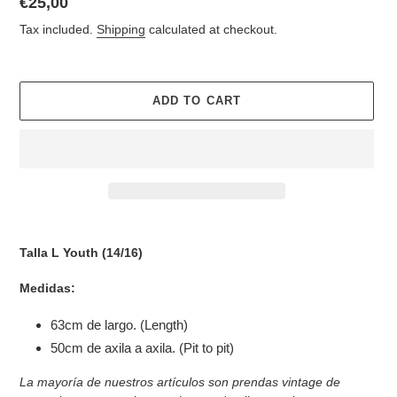
Regular
€25,00
price
Tax included.
Shipping
calculated at checkout.
ADD TO CART
Adding
product
Talla L Youth (14/16)
to
your
Medidas:
cart
63cm de largo. (Length)
50cm de axila a axila. (Pit to pit)
La mayoría de nuestros artículos son prendas vintage de