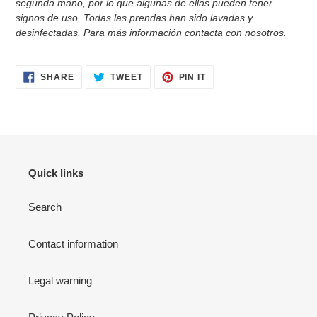
segunda mano, por lo que algunas de ellas pueden tener
signos de uso. Todas las prendas han sido
lavadas y
desinfectadas. Para más información contacta con nosotros.
SHARE
TWEET
PIN
SHARE
TWEET
PIN IT
ON
ON
ON
FACEBOOK
TWITTER
PINTEREST
Quick links
Search
Contact information
Legal warning