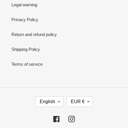
Legal warning
Privacy Policy
Return and refund policy
Shipping Policy
Terms of service
L
C
English
EUR €
A
U
N
R
G
R
Facebook
Instagram
U
E