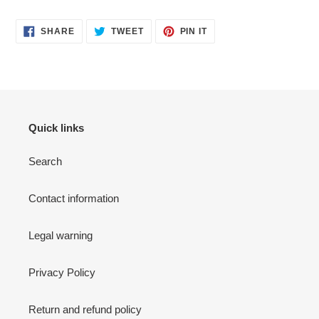
SHARE
TWEET
PIN
SHARE
TWEET
PIN IT
ON
ON
ON
FACEBOOK
TWITTER
PINTEREST
Quick links
Search
Contact information
Legal warning
Privacy Policy
Return and refund policy