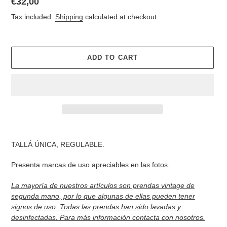
Regular
€32,00
price
Tax included.
Shipping
calculated at checkout.
ADD TO CART
Adding
product
TALLÁ ÚNICA, REGULABLE.
to
your
Presenta marcas de uso apreciables en las fotos.
cart
La mayoría de nuestros artículos son prendas vintage de
segunda mano, por lo que algunas de ellas pueden tener
signos de uso. Todas las prendas han sido lavadas y
desinfectadas. Para más información contacta con nosotros.