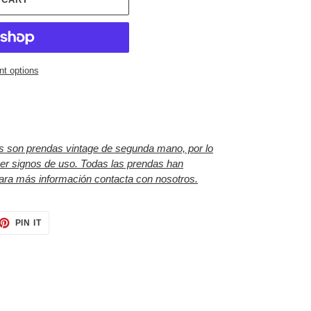
t options
os son prendas vintage de segunda mano, por lo
ner signos de uso. Todas las prendas han
Para más información contacta con nosotros.
ET
PIN
PIN IT
ON
TTER
PINTEREST