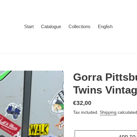
Start
Catalogue
Collections
English
Gorra Pitts
Twins Vinta
Regular
€32,00
price
Tax included.
Shipping
calculated
ADD TO