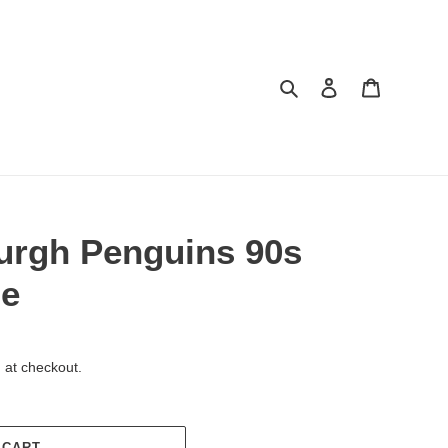
Search
Log in
Cart
burgh Penguins 90s
ge
 at checkout.
 CART