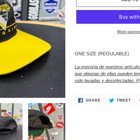
More paymen
Adding
product
ONE SIZE (REGULABLE)
to
your
La mayoría de nuestros artícul
cart
que algunas de ellas pueden te
sido lavadas y desinfectadas. 
SHARE
TWE
SHARE
TWEET
ON
ON
FACEBOOK
TWI