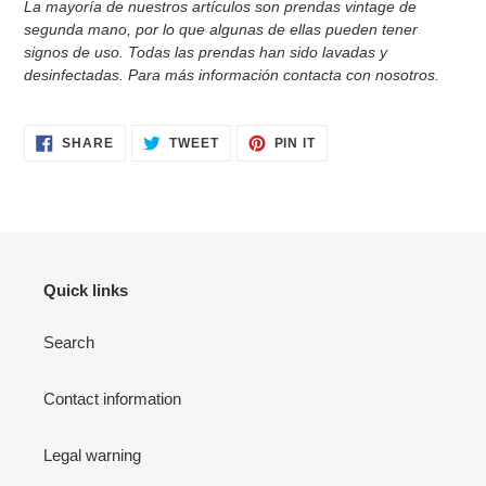
La mayoría de nuestros artículos son prendas vintage de
segunda mano, por lo que algunas de ellas pueden tener
signos de uso. Todas las prendas han sido
lavadas y
desinfectadas. Para más información contacta con nosotros.
SHARE
TWEET
PIN
SHARE
TWEET
PIN IT
ON
ON
ON
FACEBOOK
TWITTER
PINTEREST
Quick links
Search
Contact information
Legal warning