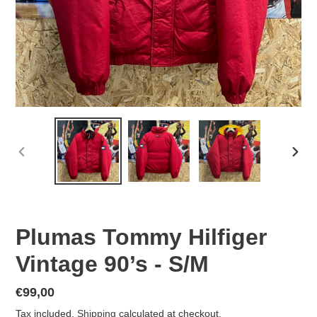
PREVIOUS
NEX
SLIDE
SLID
Plumas Tommy Hilfiger
Vintage 90’s - S/M
Regular
€99,00
price
Tax included.
Shipping
calculated at checkout.