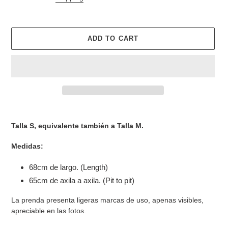
ADD TO CART
Adding
product
Talla S, equivalente también a Talla M.
to
your
Medidas:
cart
68cm de largo. (Length)
65cm de axila a axila. (Pit to pit)
La prenda presenta ligeras marcas de uso, apenas visibles,
apreciable en las fotos.